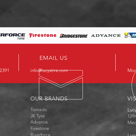
EMAIL US
-2391
info@lucystire.com
Mon 
OUR BRANDS
VI
Tornado
Lucy
JK Tyre
129
Advance
Med
Firestone
Riverforce
Lucy